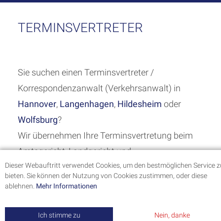
TERMINSVERTRETER
Sie suchen einen Terminsvertreter /
Korrespondenzanwalt (Verkehrsanwalt) in
Hannover
,
Langenhagen
,
Hildesheim
oder
Wolfsburg
?
Wir übernehmen Ihre Terminsvertretung beim
Amtsgericht, Landgericht und
Dieser Webauftritt verwendet Cookies, um den bestmöglichen Service z
Oberlandesgericht Celle (auch kurzfristig!). Wir
bieten. Sie können der Nutzung von Cookies zustimmen, oder diese
sind Mitglied im APRAXA Anwaltsnetzwerk und
ablehnen.
Mehr Informationen
legen großen Wert auf eine zügige und korrekte
Abwicklung. Sie erhalten kurzfristig einen
Ich stimme zu
Nein, danke